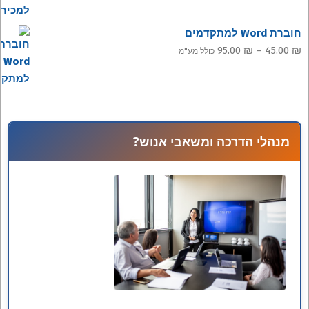
חוברת Word למתקדמים
עד
טווח
95.00
₪
–
45.00
₪
כולל מע"מ
מחירים:
עד
מנהלי הדרכה ומשאבי אנוש?