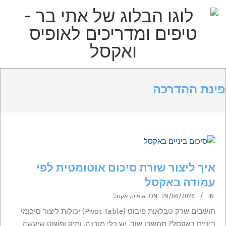
p
o
t
הבלוג
Primar
Secondary
של
Navigatio
Navigation
פינת ההדרכה
אתי
Men
Menu
בר
–
טיפים
איך ליצור שורת סיכום אוטומטית לפי
ומדריכים
עמודה באקסל
לאופיס
2026-
IN:
29/06/2026
ON:
אופיס
,
אקסל
06-
חושבים שרק טבלאות פיבוט (Pivot Table) יכולות ליצור סיכומי
29
ביניים באקסל? תחשבו שוב. יש כלי מובנה, ותיק ופשוט שיעשה