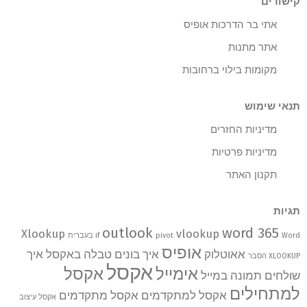
קישורים
אתי בר הדרכות אופיס
אתר מתנות
מקומות בילוי ברחובות
תנאי שימוש
מדיניות החזרים
מדיניות פרטיות
תקנון האתר
תגיות
outlook
word 365
Xlookup
vlookup
Word בעברית
pivot
if
אופיס
אאוטלוק
איך בונים טבלה באקסל
איך
XLOOKUP הסבר
אקסל
אימייל
אקסל
שולחים תמונה במייל
למתחילים
אקסל למתקדמים
אקסל מתקדמים
אקסל עיצוב