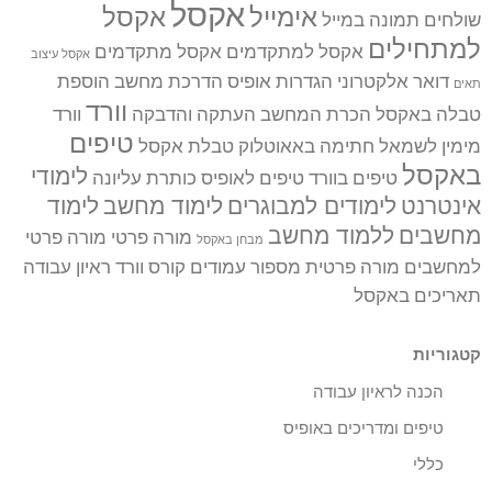
אקסל
אימייל
אקסל
שולחים תמונה במייל
למתחילים
אקסל למתקדמים
אקסל מתקדמים
אקסל עיצוב
דואר אלקטרוני
הגדרות אופיס
הדרכת מחשב
הוספת
תאים
וורד
טבלה באקסל
הכרת המחשב
העתקה והדבקה
וורד
טיפים
מימין לשמאל
חתימה באאוטלוק
טבלת אקסל
באקסל
לימודי
טיפים בוורד
טיפים לאופיס
כותרת עליונה
אינטרנט
לימודים למבוגרים
לימוד מחשב
לימוד
מחשבים
ללמוד מחשב
מורה פרטי
מורה פרטי
מבחן באקסל
למחשבים
מורה פרטית
מספור עמודים
קורס וורד
ראיון עבודה
תאריכים באקסל
קטגוריות
הכנה לראיון עבודה
טיפים ומדריכים באופיס
כללי