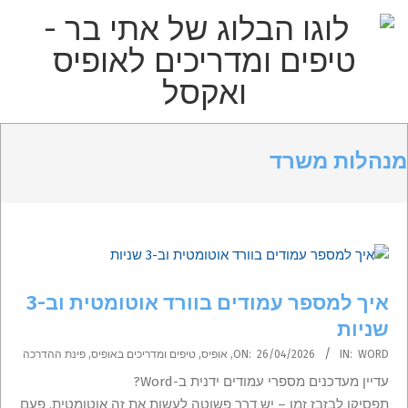
p
o
t
הבלוג
Primar
Secondary
של
Navigatio
Navigation
מנהלות משרד
אתי
Men
Menu
בר
–
טיפים
איך למספר עמודים בוורד אוטומטית וב-3
ומדריכים
שניות
לאופיס
2026-
WORD
IN:
26/04/2026
ON:
,
אופיס
,
טיפים ומדריכים באופיס
,
פינת ההדרכה
04-
עדיין מעדכנים מספרי עמודים ידנית ב-Word?
26
תפסיקו לבזבז זמן – יש דרך פשוטה לעשות את זה אוטומטית, פעם