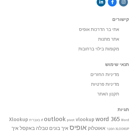
קישורים
אתי בר הדרכות אופיס
אתר מתנות
מקומות בילוי ברחובות
תנאי שימוש
מדיניות החזרים
מדיניות פרטיות
תקנון האתר
תגיות
outlook
word 365
Xlookup
vlookup
Word בעברית
pivot
if
אופיס
אאוטלוק
איך בונים טבלה באקסל
איך
XLOOKUP הסבר