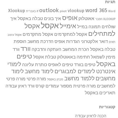
תגיות
outlook
word 365
Xlookup
vlookup
Word בעברית
pivot
if
אופיס
אאוטלוק
איך בונים טבלה באקסל
איך
XLOOKUP הסבר
אקסל
אימייל
אקסל
שולחים תמונה במייל
למתחילים
אקסל למתקדמים
אקסל מתקדמים
אקסל עיצוב
דואר אלקטרוני
הגדרות אופיס
הדרכת מחשב
הוספת
תאים
וורד
טבלה באקסל
הכרת המחשב
העתקה והדבקה
וורד
טיפים
מימין לשמאל
חתימה באאוטלוק
טבלת אקסל
באקסל
לימודי
טיפים בוורד
טיפים לאופיס
כותרת עליונה
אינטרנט
לימודים למבוגרים
לימוד מחשב
לימוד
מחשבים
ללמוד מחשב
מורה פרטי
מורה פרטי
מבחן באקסל
למחשבים
מורה פרטית
מספור עמודים
קורס וורד
ראיון עבודה
תאריכים באקסל
קטגוריות
הכנה לראיון עבודה