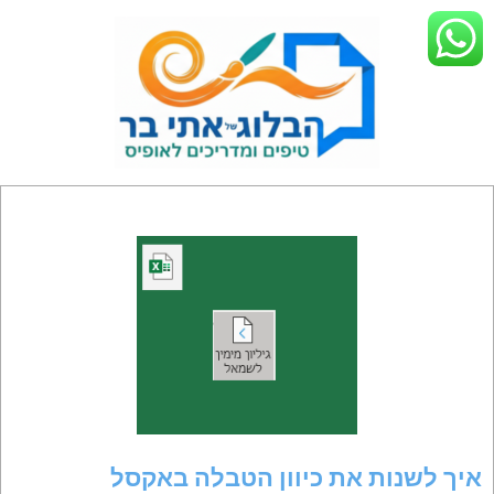
p
o
t
הבלוג
Primar
Secondary
של
Navigatio
Navigation
אתי
Men
Menu
בר
–
טיפים
ומדריכים
לאופיס
איך לשנות את כיוון הטבלה באקסל