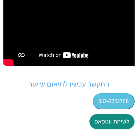
התקשר עכשיו לתיאום שיעור
052-3253768
לשיחת ווטסאפ