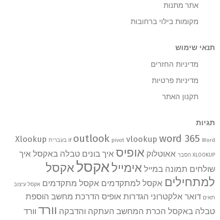
אתר מתנות
מקומות בילוי ברחובות
תנאי שימוש
מדיניות החזרים
מדיניות פרטיות
תקנון האתר
תגיות
outlook
word 365
Xlookup
vlookup
Word בעברית
pivot
if
אופיס
אאוטלוק
איך בונים טבלה באקסל
איך
XLOOKUP הסבר
אקסל
אימייל
אקסל
שולחים תמונה במייל
למתחילים
אקסל למתקדמים
אקסל מתקדמים
אקסל עיצוב
דואר אלקטרוני
הגדרות אופיס
הדרכת מחשב
הוספת
תאים
וורד
טבלה באקסל
הכרת המחשב
העתקה והדבקה
וורד