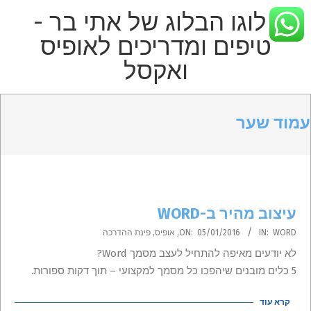
p
o
t
הבלוג
Primar
Secondary
של
Navigatio
Navigation
עמוד שער
אתי
Men
Menu
בר
–
טיפים
עיצוב מהיר ב-WORD
2016-
ומדריכים
WORD
IN:
05/01/2016
ON:
,
אופיס
,
פינת ההדרכה
01-
לא יודעים מאיפה להתחיל לעצב מסמך Word?
לאופיס
05
5 כלים מובנים שיהפכו כל מסמך למקצועי – תוך דקות ספורות.
קרא עוד