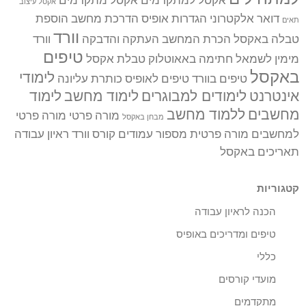
אקסל למתקדמים
אקסל מתקדמים
אקסל עיצוב
דואר אלקטרוני
הגדרות אופיס
הדרכת מחשב
הוספת
תאים
וורד
טבלה באקסל
הכרת המחשב
העתקה והדבקה
וורד
טיפים
מימין לשמאל
חתימה באאוטלוק
טבלת אקסל
באקסל
לימודי
טיפים בוורד
טיפים לאופיס
כותרת עליונה
אינטרנט
לימודים למבוגרים
לימוד מחשב
לימוד
מחשבים
ללמוד מחשב
מורה פרטי
מורה פרטי
מבחן באקסל
למחשבים
מורה פרטית
מספור עמודים
קורס וורד
ראיון עבודה
תאריכים באקסל
קטגוריות
הכנה לראיון עבודה
טיפים ומדריכים באופיס
כללי
מועדי קורסים
מתקדמים