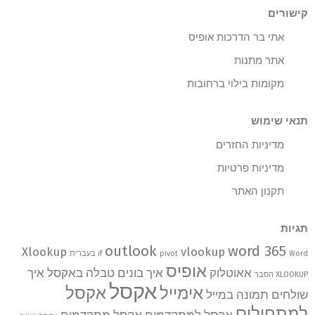
קישורים
אתי בר הדרכות אופיס
אתר מתנות
מקומות בילוי ברחובות
תנאי שימוש
מדיניות החזרים
מדיניות פרטיות
תקנון האתר
תגיות
outlook
word 365
Xlookup
vlookup
Word בעברית
pivot
if
אופיס
אאוטלוק
איך בונים טבלה באקסל
איך
XLOOKUP הסבר
אקסל
אימייל
אקסל
שולחים תמונה במייל
למתחילים