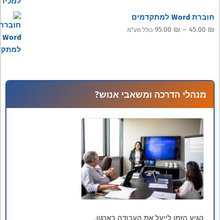
חוברת Word למתקדמים
עד
טווח
95.00
₪
–
45.00
₪
כולל מע"מ
מחירים:
עד
מנהלי הדרכה ומשאבי אנוש?
הגיע הזמן לייעל את העבודה בארגון.