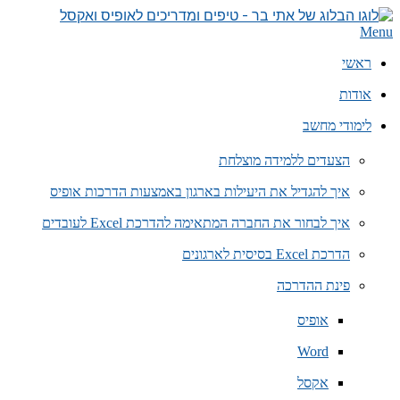
Skip
to
הבלוג
Primary
Menu
content
Navigation
של
Menu
ראשי
אתי
בר
אודות
–
טיפים
לימודי מחשב
ומדריכים
לאופיס
הצעדים ללמידה מוצלחת
איך להגדיל את היעילות בארגון באמצעות הדרכות אופיס
איך לבחור את החברה המתאימה להדרכת Excel לעובדים
הדרכת Excel בסיסית לארגונים
פינת ההדרכה
אופיס
Word
אקסל