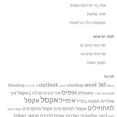
אתי בר הדרכות אופיס
אתר מתנות
מקומות בילוי ברחובות
תנאי שימוש
מדיניות החזרים
מדיניות פרטיות
תקנון האתר
תגיות
outlook
word 365
Xlookup
vlookup
Word בעברית
pivot
if
אופיס
אאוטלוק
איך בונים טבלה באקסל
איך
XLOOKUP הסבר
אקסל
אימייל
אקסל
שולחים תמונה במייל
למתחילים
אקסל למתקדמים
אקסל מתקדמים
אקסל עיצוב
דואר אלקטרוני
הגדרות אופיס
הדרכת מחשב
הוספת
תאים