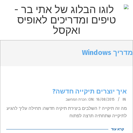
p
o
t
הבלוג
Primar
Secondary
של
Navigatio
מדריך Windows
Navigation
אתי
Men
Menu
בר
–
טיפים
איך יוצרים תיקייה חדשה?
2015-
ומדריכים
IN:
16/08/2015
ON:
הכרת המחשב
08-
מה זה תיקייה ? השלבים ביצירת תיקיה חדשה: תחילה עליך להגיע
לאופיס
16
לתיקייה שתחתיה תרצה לפתוח
קרא עוד