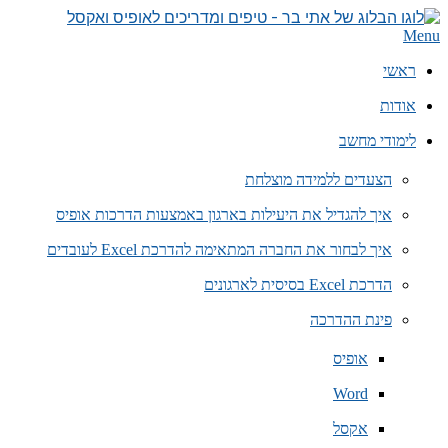
Skip
to
הבלוג
Primary
Menu
content
Navigation
של
Menu
ראשי
אתי
בר
אודות
–
טיפים
לימודי מחשב
ומדריכים
לאופיס
הצעדים ללמידה מוצלחת
איך להגדיל את היעילות בארגון באמצעות הדרכות אופיס
איך לבחור את החברה המתאימה להדרכת Excel לעובדים
הדרכת Excel בסיסית לארגונים
פינת ההדרכה
אופיס
Word
אקסל