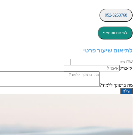
052-3253768
לשיחת ווטסאפ
לתיאום שיעור פרטי
שם
אי-מייל
מה ברצונך ללמוד?