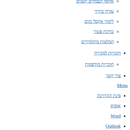
אקסל לעסקים קטנים
עזרה בוורד
לימוד אקסל בזום
בחינת פטור
המלצות מתלמידים
חוברות למכירה
חוברות מודפסות
צור קשר
Secondary
Menu
Navigation
Menu
פינת ההדרכה
אופיס
Word
Outlook