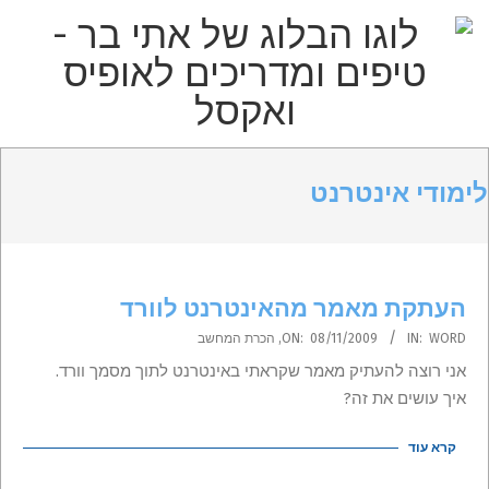
p
o
t
הבלוג
Primar
Secondary
של
Navigatio
Navigation
לימודי אינטרנט
אתי
Men
Menu
בר
–
העתקת מאמר מהאינטרנט לוורד
טיפים
2009-
WORD
IN:
08/11/2009
ON:
,
הכרת המחשב
11-
ומדריכים
אני רוצה להעתיק מאמר שקראתי באינטרנט לתוך מסמך וורד.
08
איך עושים את זה?
לאופיס
קרא עוד