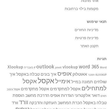
אתר מתנות
מקומות בילוי ברחובות
תנאי שימוש
מדיניות החזרים
מדיניות פרטיות
תקנון האתר
תגיות
outlook
word 365
Xlookup
vlookup
Word בעברית
pivot
if
אופיס
אאוטלוק
איך בונים טבלה באקסל
איך
XLOOKUP הסבר
אקסל
אימייל
אקסל
שולחים תמונה במייל
למתחילים
אקסל למתקדמים
אקסל מתקדמים
אקסל עיצוב
דואר אלקטרוני
הגדרות אופיס
הדרכת מחשב
הוספת
תאים
וורד
טבלה באקסל
הכרת המחשב
העתקה והדבקה
וורד