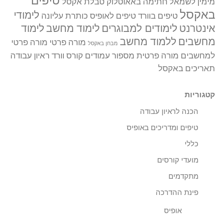
טיפים
מימין לשמאל
חתימה באאוטלוק
טבלת אקסל
באקסל
לימודי
טיפים בוורד
טיפים לאופיס
כותרת עליונה
אינטרנט
לימודים למבוגרים
לימוד מחשב
לימוד
מחשבים
ללמוד מחשב
מורה פרטי
מורה פרטי
מבחן באקסל
למחשבים
מורה פרטית
מספור עמודים
קורס וורד
ראיון עבודה
תאריכים באקסל
קטגוריות
הכנה לראיון עבודה
טיפים ומדריכים באופיס
כללי
מועדי קורסים
מתקדמים
פינת ההדרכה
אופיס