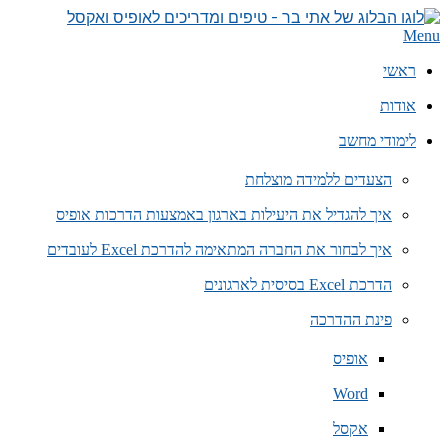
Skip
to
הבלוג
Primary
Menu
content
Navigation
של
Menu
ראשי
אתי
בר
אודות
–
טיפים
לימודי מחשב
ומדריכים
לאופיס
הצעדים ללמידה מוצלחת
איך להגדיל את היעילות בארגון באמצעות הדרכות אופיס
איך לבחור את החברה המתאימה להדרכת Excel לעובדים
הדרכת Excel בסיסית לארגונים
פינת ההדרכה
אופיס
Word
אקסל