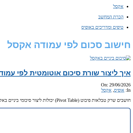
אקסל
הכרת המחשב
טיפים ומדריכים באופיס
חישוב סכום לפי עמודה אקסל
איך ליצור שורת סיכום אוטומטית לפי עמו
2026-
On:
29/06/2026
06-
In:
אופיס
,
אקסל
29
חושבים שרק טבלאות פיבוט (Pivot Table) יכולות ליצור סיכומי ביניים באקסל? תחשבו שוב. יש כלי מובנה, ותיק ופשוט שיעשה לכם סדר בנתונים ב-3 קליקים פשוטים. היכנסו למדריך המהיר.