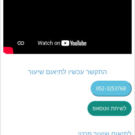
התקשר עכשיו לתיאום שיעור
052-3253768
לשיחת ווטסאפ
לתיאום שיעור פרטי