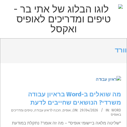
p
o
t
הבלוג
Primar
Secondary
של
Navigatio
וורד
Navigation
אתי
Men
Menu
בר
–
טיפים
מה שואלים ב-Word בראיון עבודה
ומדריכים
משרדי? הנושאים שחייבים לדעת
לאופיס
2026-
WORD
IN:
29/04/2026
ON:
,
אופיס
,
הכנה לראיון עבודה
,
טיפים ומדריכים
באופיס
04-
"שליטה מלאה ביישומי אופיס" – מה זה אומר? נתקלת במודעת
29