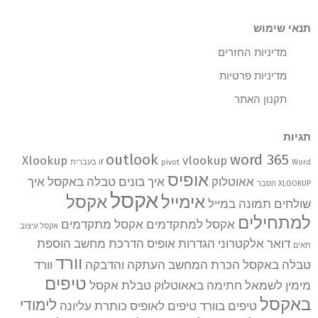
תנאי שימוש
מדיניות החזרים
מדיניות פרטיות
תקנון האתר
תגיות
outlook
word 365
Xlookup
vlookup
Word בעברית
pivot
if
אופיס
אאוטלוק
איך בונים טבלה באקסל
איך
XLOOKUP הסבר
אקסל
אימייל
אקסל
שולחים תמונה במייל
למתחילים
אקסל למתקדמים
אקסל מתקדמים
אקסל עיצוב
דואר אלקטרוני
הגדרות אופיס
הדרכת מחשב
הוספת
תאים
וורד
טבלה באקסל
הכרת המחשב
העתקה והדבקה
וורד
טיפים
מימין לשמאל
חתימה באאוטלוק
טבלת אקסל
באקסל
לימודי
טיפים בוורד
טיפים לאופיס
כותרת עליונה