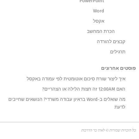
PowerPoint
Word
אקסל
הכרת המחשב
קבצים להורדה
תרגילים
פוסטים אחרונים
איך ליצור שורת סיכום אוטומטית לפי עמודה באקסל
האם 12:00AM זה חצות הלילה או הצהריים?
מה שואלים ב-Word בראיון עבודה משרדי? הנושאים שחייבים
לדעת
כל הזכויות שמורות © לאתי בר הדרכות