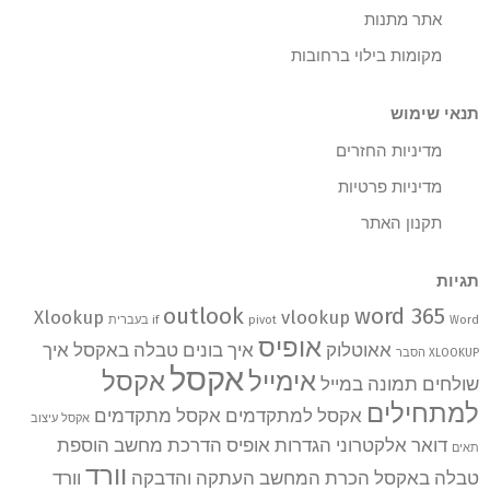
אתר מתנות
מקומות בילוי ברחובות
תנאי שימוש
מדיניות החזרים
מדיניות פרטיות
תקנון האתר
תגיות
outlook
word 365
Xlookup
vlookup
Word בעברית
pivot
if
אופיס
אאוטלוק
איך בונים טבלה באקסל
איך
XLOOKUP הסבר
אקסל
אימייל
אקסל
שולחים תמונה במייל
למתחילים
אקסל למתקדמים
אקסל מתקדמים
אקסל עיצוב
דואר אלקטרוני
הגדרות אופיס
הדרכת מחשב
הוספת
תאים
וורד
טבלה באקסל
הכרת המחשב
העתקה והדבקה
וורד