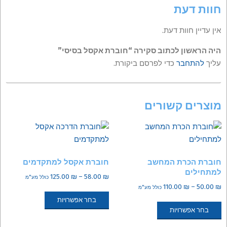
חוות דעת
אין עדיין חוות דעת.
היה הראשון לכתוב סקירה “חוברת אקסל בסיסי”
עליך
להתחבר
כדי לפרסם ביקורת.
מוצרים קשורים
חוברת הכרת המחשב
חוברת אקסל למתקדמים
למתחילים
טווח
125.00
₪
–
58.00
₪
כולל מע"מ
טווח
₪
50.00
–
₪
110.00
מחירים:
כולל מע"מ
למוצר
מחירים:
למוצר
בחר אפשרויות
זה
עד
בחר אפשרויות
זה
יש
עד
יש