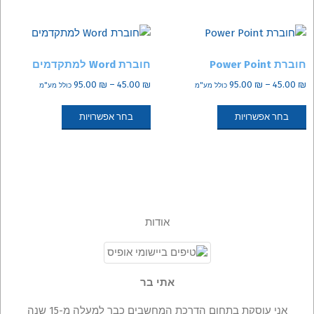
מספר
מספר
סוגים.
סוגים.
ניתן
ניתן
לבחור
חוברת Power Point
חוברת Word למתקדמים
לבחור
את
טווח
טווח
95.00
₪
–
45.00
₪
95.00
₪
–
45.00
₪
את
כולל מע"מ
כולל מע"מ
האפשרויות
מחירים:
מחירים:
האפשרויות
למוצר
למוצר
בעמוד
בחר אפשרויות
בחר אפשרויות
בעמוד
זה
זה
המוצר
עד
עד
המוצר
יש
יש
מספר
מספר
סוגים.
סוגים.
ניתן
ניתן
לבחור
לבחור
אודות
את
את
האפשרויות
האפשרויות
בעמוד
בעמוד
המוצר
המוצר
אתי בר
אני עוסקת בתחום הדרכת המחשבים כבר למעלה מ-15 שנה