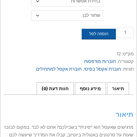
עד
סוג הדפסה
כמות
הוספה לסל
של
חוברת
אקסל
מק"ט:
12
בסיסי
קטגוריה:
חוברות מודפסות
תגיות:
חוברת אקסל בסיסי
,
חוברת אקסל למתחילים
תיאור
מידע נוסף
חוות דעת (0)
תיאור
מרגישים שאקסל הוא "סינית" בשבילכם? אתם לא לבד. במקום לבזבז
שעות על סרטונים באנגלית ביוטיוב, קבלו את המדריך שיעשה לכם