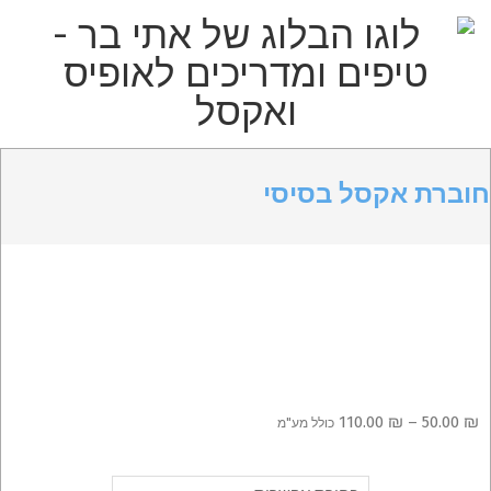
p
o
t
הבלוג
Primar
Secondary
של
Navigatio
Navigation
חוברת אקסל בסיסי
אתי
Men
Menu
בר
–
טיפים
ומדריכים
לאופיס
טווח
110.00
₪
–
50.00
₪
כולל מע"מ
מחירים:
כריכה