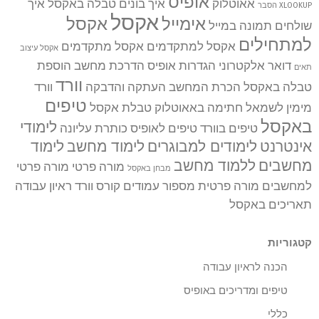
אופיס
אאוטלוק
איך בונים טבלה באקסל
איך
XLOOKUP הסבר
אקסל
אימייל
אקסל
שולחים תמונה במייל
למתחילים
אקסל למתקדמים
אקסל מתקדמים
אקסל עיצוב
דואר אלקטרוני
הגדרות אופיס
הדרכת מחשב
הוספת
תאים
וורד
טבלה באקסל
הכרת המחשב
העתקה והדבקה
וורד
טיפים
מימין לשמאל
חתימה באאוטלוק
טבלת אקסל
באקסל
לימודי
טיפים בוורד
טיפים לאופיס
כותרת עליונה
אינטרנט
לימודים למבוגרים
לימוד מחשב
לימוד
מחשבים
ללמוד מחשב
מורה פרטי
מורה פרטי
מבחן באקסל
למחשבים
מורה פרטית
מספור עמודים
קורס וורד
ראיון עבודה
תאריכים באקסל
קטגוריות
הכנה לראיון עבודה
טיפים ומדריכים באופיס
כללי