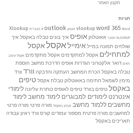
תקנון האתר
תגיות
outlook
word 365
Xlookup
vlookup
Word בעברית
pivot
if
אופיס
אאוטלוק
איך בונים טבלה באקסל
איך
XLOOKUP הסבר
אקסל
אימייל
אקסל
שולחים תמונה במייל
למתחילים
אקסל למתקדמים
אקסל מתקדמים
אקסל עיצוב
דואר אלקטרוני
הגדרות אופיס
הדרכת מחשב
הוספת
תאים
וורד
טבלה באקסל
הכרת המחשב
העתקה והדבקה
וורד
טיפים
מימין לשמאל
חתימה באאוטלוק
טבלת אקסל
באקסל
לימודי
טיפים בוורד
טיפים לאופיס
כותרת עליונה
אינטרנט
לימודים למבוגרים
לימוד מחשב
לימוד
מחשבים
ללמוד מחשב
מורה פרטי
מורה פרטי
מבחן באקסל
למחשבים
מורה פרטית
מספור עמודים
קורס וורד
ראיון עבודה
תאריכים באקסל