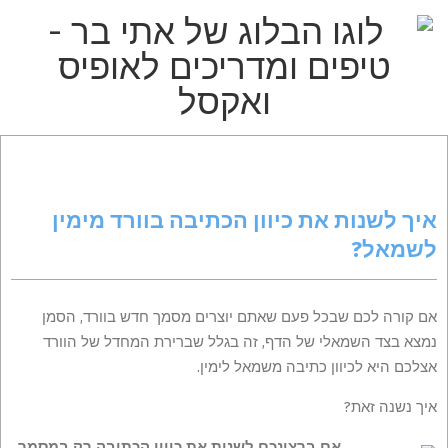
p
o
t
הבלוג
Primar
Secondary
של
Navigatio
Navigation
אתי
Men
Menu
איך לשנות את כיוון הכתיבה בוורד מימין
בר
לשמאל?
–
טיפים
אם קורה לכם שבכל פעם שאתם יוצרים מסמך חדש בוורד, הסמן
ומדריכים
נמצא בצד השמאלי של הדף, זה בגלל שברירת המחדל של הוורד
אצלכם היא לכיוון כתיבה משמאל לימין.
לאופיס
איך נשנה זאת?
אם ברצונכם לשנות את כיוון הכתיבה רק במסמ
ך