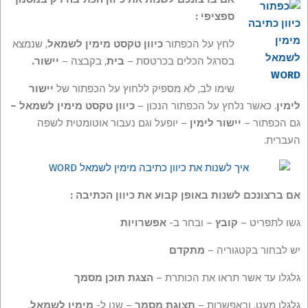
ספציפי :
לחץ על הכפתור
כיוון טקסט מימין לשמאל
, שנמצא
בסרגל הכלים בכרטסת –
בית
, בקבצה –
יישור.
שימו לב, לא מספיק ללחוץ על הכפתור של
יישור
לימין
. כאשר נלחץ על הכפתור הנכון –
כיוון טקסט מימין לשמאל –
גם הכפתור –
יישור לימין
– יופעל וגם נעבור אוטומטית לשפה
העברית.
אם ברצונכם לשנות באופן קבוע את כיוון הכתיבה :
גשו לתפריט –
קובץ
– ובחר ב-
אפשרויות
יש לבחור בקטגוריה –
מתקדם
גלגלו עד אשר תראו את הכותרת –
הצגת תוכן מסמך
גלגלו מעט, ובאפשרות –
תצוגת מסמך
– שנו ל-
מימין לשמאל
.